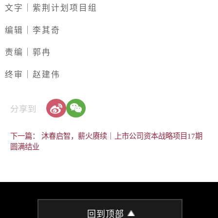
文字｜紫荆计划项目组
编辑｜李其奇
责编｜郭冉
终审｜赵建伟
分享到
下一篇： 沐春启智，薪火赓续｜上市公司资本战略项目17期
圆满结业
回到顶部