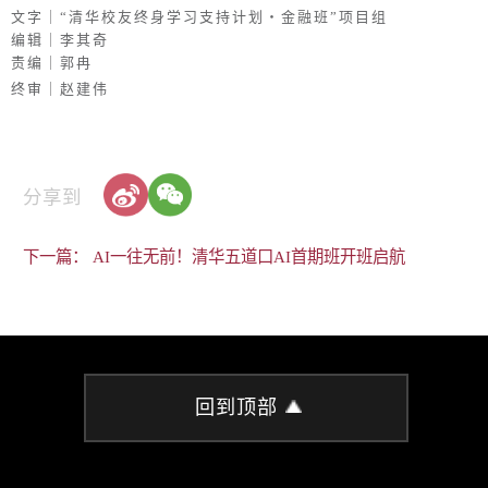
文字｜“清华校友终身学习支持计划・金融班”项目组
编辑｜李其奇
责编｜郭冉
终审｜赵建伟
分享到
下一篇： AI一往无前！清华五道口AI首期班开班启航
回到顶部