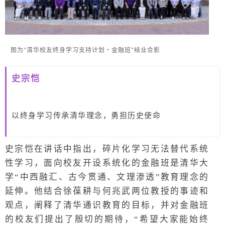
图为"清华校友终身学习支持计划・金融班"结业合影
史宗恺
以终身学习传承清华理念，勇担历史使命
史宗恺在讲话中指出，碎片化学习无法替代系统
性学习，面向校友开设系统化的金融班是清华大
学“中西融汇、古今贯通、文理渗透”教育理念的
延伸。他结合徐葆耕与何兆武两位教授的事迹和
观点，阐释了清华通识教育的目标，并对金融班
的校友们提出了殷切的期待，“希望大家能始终