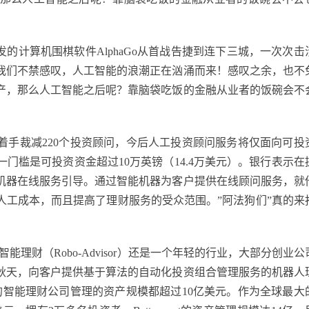
的计算机围棋软件AlphaGo从首战告捷到连下三城，一次次击
我们不禁感叹，人工智能的浪潮正在汹涌而来！感叹之余，也不
产，那么人工智能之后呢？靠脑袋吃饭的金融从业者的饭碗会不
着手裁减220个投资顾问，今后人工投资顾问服务将仅面向可投
一门槛是可投资资金超过10万英镑（14.4万美元）。银行表示在
机器在线服务引导。通过智能机器为客户提供在线顾问服务，就
人工成本，而且提高了理财服务的受众范围。”阿法狗们”真的来
：智能理财（Robo-Advisor）还是一个年轻的行业，大部分创业
年秋天，向客户提供基于算法的自动化投资组合管理服务的机器人
的智能理财公司管理的资产规模都超过10亿美元。作为全球最大