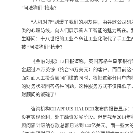
“阿法狗们”抢走？
“人机对弈”刷爆了我们的朋友圈，由谷歌公司研发
类的心理防线，向人们展示着人工智能的魅力所在。
生疑问：十八世纪的工业革命让工业化取代了手工生
被 “阿法狗们”抢走？
《金融时报》13日报道称，英国苏格兰皇家银行
金超过25万英镑（约合36万美元）的客户。而目前这
面对面人工投资顾问门槛的同时，将把这部分用户向
的财务状况回答各种问题，这种服务方式不仅降低了
财顾问的饭碗了！
咨询机构CHAPPUIS HALDER发布的报告显示
没有实现盈利，处于融资发展阶段。但是截至2014
顾问累计吸纳存款总额已达到140亿美元。而一些大